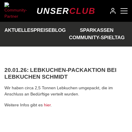
UNSER
CLUB
HIER WAREN WIR IN DER
AKTUELLEN SAISON IM
AKTUELLES
PREISE
BLOG
SPARKASSEN
EINSATZ:
COMMUNITY-SPIELTAG
20.01.26: LEBKUCHEN-PACKAKTION BEI
LEBKUCHEN SCHMIDT
Wir haben circa 2,5 Tonnen Lebkuchen umgepackt, die im
Anschluss an Bedürftige verteilt wurden.
Weitere Infos gibt es
hier
.