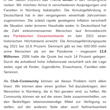
rücken. Wir möchten Armut in verschiedenen Ausprägungen und
Facetten in Nürnberg bekämpfen. Die Armutsgefährdung in
Deutschland hat in den vergangenen eineinhalb Jahrzehnten
zugenommen. Die zuletzt rapide gestiegene Inflation verschärft
die Situation vieler ärmerer Haushalte weiter. In Deutschland hat
die Zahl einkommensarmer Menschen laut Armutsbericht
des
Paritätischen Gesamtverbands
im Jahr 2021 einen
historischen Höchststand erreicht: Die Armutsgefährdungsquote
lag 2021 bei 16,6 Prozent. Demnach gibt es hier 600.000 mehr
arme Menschen als vor der Pandemie – insgesamt
13,8
Millionen
. 2006 hatte die Quote bei noch 14 Prozent gelegen.
Durch die anhaltend hohe Inflationsrate verschärft sich die Lage
weiter, egal ob Kinder, Jugendliche, Erwachsene, Familien oder
Senioren.
Als
Club-Community
können wir dieses Problem nicht allein
lösen. Wir können aber einen großen Teil dazubeitragen, den
Menschen in Nürnberg, die in Not geraten sind, zu helfen. Als
Community können wir auf der einen Seite zusammenhelfen, um
den Bedürftigen lebensnotwendige Mittel zur Verfügung zu
stellen, auf der anderen Seite aber auch Aufmerksamkeit